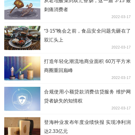
从老坛酸菜到双汇香肠，这一届“3·15”最
刺痛消费者
2022-03-17
“3·15”晚会之前，食品安全问题先砸在了
双汇头上
2022-03-17
打造年轻化潮流地商业面积 60万平方米
商圈重回巅峰
2022-03-17
合规使用小额贷款消费信贷服务 维护网
贷者缺失的知情权
2022-03-17
登海种业发布年度业绩快报 实现净利润
达2.33亿元