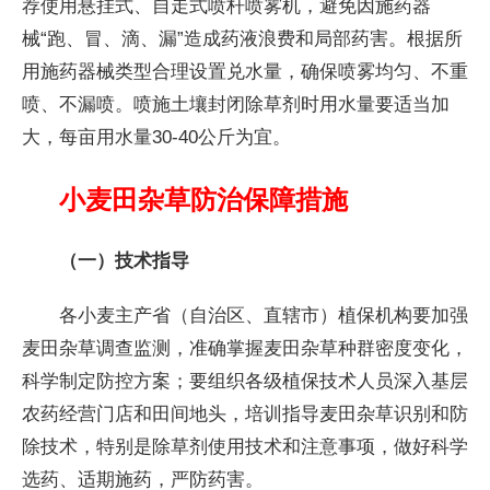
荐使用悬挂式、自走式喷杆喷雾机，避免因施药器
械“跑、冒、滴、漏”造成药液浪费和局部药害。根据所
用施药器械类型合理设置兑水量，确保喷雾均匀、不重
喷、不漏喷。喷施土壤封闭除草剂时用水量要适当加
大，每亩用水量30-40公斤为宜。
小麦田杂草防治保障措施
（一）技术指导
各小麦主产省（自治区、直辖市）植保机构要加强
麦田杂草调查监测，准确掌握麦田杂草种群密度变化，
科学制定防控方案；要组织各级植保技术人员深入基层
农药经营门店和田间地头，培训指导麦田杂草识别和防
除技术，特别是除草剂使用技术和注意事项，做好科学
选药、适期施药，严防药害。