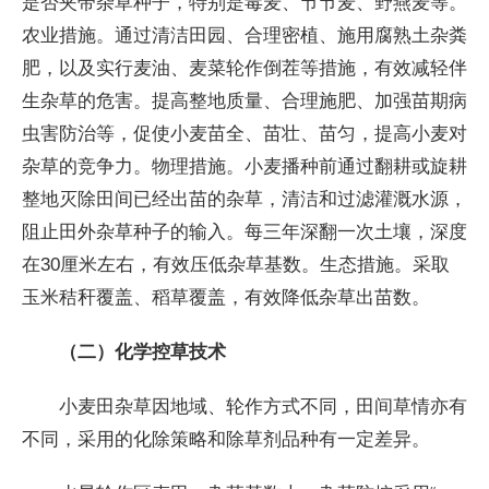
是否夹带杂草种子，特别是毒麦、节节麦、野燕麦等。
农业措施。通过清洁田园、合理密植、施用腐熟土杂粪
肥，以及实行麦油、麦菜轮作倒茬等措施，有效减轻伴
生杂草的危害。提高整地质量、合理施肥、加强苗期病
虫害防治等，促使小麦苗全、苗壮、苗匀，提高小麦对
杂草的竞争力。物理措施。小麦播种前通过翻耕或旋耕
整地灭除田间已经出苗的杂草，清洁和过滤灌溉水源，
阻止田外杂草种子的输入。每三年深翻一次土壤，深度
在30厘米左右，有效压低杂草基数。生态措施。采取
玉米秸秆覆盖、稻草覆盖，有效降低杂草出苗数。
（二）化学控草技术
小麦田杂草因地域、轮作方式不同，田间草情亦有
不同，采用的化除策略和除草剂品种有一定差异。