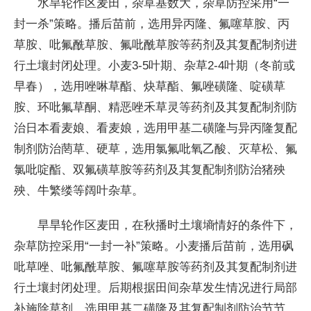
水旱轮作区麦田，杂草基数大，杂草防控采用“一
封一杀”策略。播后苗前，选用异丙隆、氟噻草胺、丙
草胺、吡氟酰草胺、氟吡酰草胺等药剂及其复配制剂进
行土壤封闭处理。小麦3-5叶期、杂草2-4叶期（冬前或
早春），选用唑啉草酯、炔草酯、氟唑磺隆、啶磺草
胺、环吡氟草酮、精恶唑禾草灵等药剂及其复配制剂防
治日本看麦娘、看麦娘，选用甲基二磺隆与异丙隆复配
制剂防治菵草、硬草，选用氯氟吡氧乙酸、灭草松、氟
氯吡啶酯、双氟磺草胺等药剂及其复配制剂防治猪殃
殃、牛繁缕等阔叶杂草。
旱旱轮作区麦田，在秋播时土壤墒情好的条件下，
杂草防控采用“一封一补”策略。小麦播后苗前，选用砜
吡草唑、吡氟酰草胺、氟噻草胺等药剂及其复配制剂进
行土壤封闭处理。后期根据田间杂草发生情况进行局部
补施除草剂，选用甲基二磺隆及其复配制剂防治节节