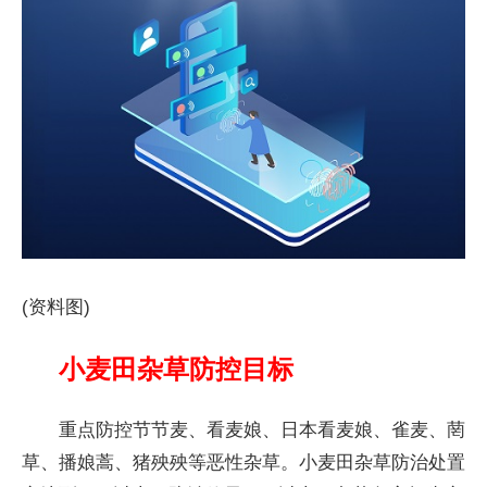
(资料图)
小麦田杂草防控目标
重点防控节节麦、看麦娘、日本看麦娘、雀麦、菵
草、播娘蒿、猪殃殃等恶性杂草。小麦田杂草防治处置