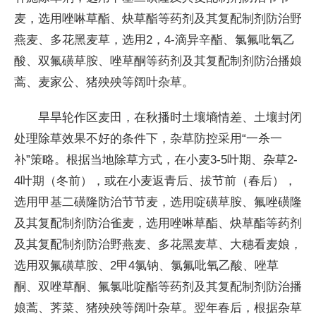
麦，选用唑啉草酯、炔草酯等药剂及其复配制剂防治野
燕麦、多花黑麦草，选用2，4-滴异辛酯、氯氟吡氧乙
酸、双氟磺草胺、唑草酮等药剂及其复配制剂防治播娘
蒿、麦家公、猪殃殃等阔叶杂草。
旱旱轮作区麦田，在秋播时土壤墒情差、土壤封闭
处理除草效果不好的条件下，杂草防控采用“一杀一
补”策略。根据当地除草方式，在小麦3-5叶期、杂草2-
4叶期（冬前），或在小麦返青后、拔节前（春后），
选用甲基二磺隆防治节节麦，选用啶磺草胺、氟唑磺隆
及其复配制剂防治雀麦，选用唑啉草酯、炔草酯等药剂
及其复配制剂防治野燕麦、多花黑麦草、大穗看麦娘，
选用双氟磺草胺、2甲4氯钠、氯氟吡氧乙酸、唑草
酮、双唑草酮、氟氯吡啶酯等药剂及其复配制剂防治播
娘蒿、荠菜、猪殃殃等阔叶杂草。翌年春后，根据杂草