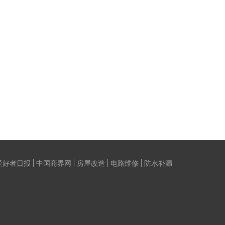
爱好者日报
中国商界网
房屋改造
电路维修
防水补漏