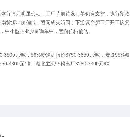
整体行情无明显变动，工厂节前待发订单仍有支撑，执行预收
云南货源出价偏低，暂无成交听闻；下游复合肥工厂开工恢复
，中小型企业少量询单中，意向价格偏低。
500元/吨，58%粉送到报价3750-3850元/吨，安徽55%粉
0-3300元/吨。湖北主流55粉出厂3280-3300元/吨
..