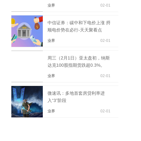
业界
02-01
中信证券：碳中和下电价上涨 捋
顺电价势在必行-天天聚看点
业界
02-01
周三（2月1日）亚太盘初，纳斯
达克100股指期货跌超0.3%。
业界
02-01
微速讯：多地首套房贷利率进
入“3”阶段
业界
02-01