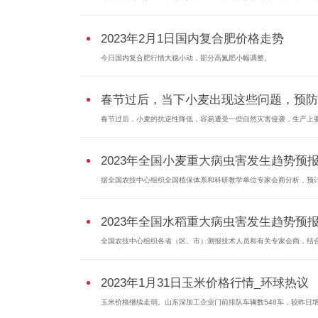
2023年2月1日国内复合肥价格走势
今日国内复合肥行情大稳小动，部分高氮肥小幅调整。
春节过后，当下小麦出现这些问题，预防..
春节过后，小麦的抗逆性降低，容易遭受一些自然灾害侵袭，生产上要.
2023年全国小麦重大病虫害发生趋势预
据全国农技中心组织全国植保体系和科研教学单位专家会商分析，预计2
2023年全国水稻重大病虫害发生趋势预
全国农技中心组织各省（区、市）测报技术人员和有关专家会商，结合.
2023年1月31日玉米价格行情_环球热议
玉米价格继续走弱。山东深加工企业门前排队车辆数548车，较昨日增加