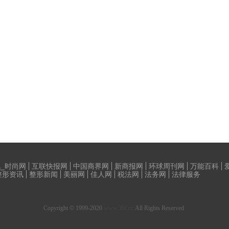
_时尚网
互联快报网
中国商界网
新商报网
环球周刊网
万能百科
整形资讯
整形新闻
美丽网
佳人网
税法网
法务网
法律服务
Copyright © 1999-2020
www.3bf.cc
All Rights Reserved