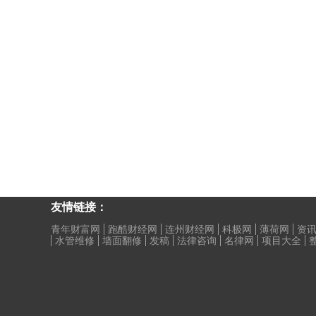
友情链接：
青年财富网
跑酷财经网
连州财经网
科极网
薄荷网
资讯
水管维修
墙面翻修
发稿
法律咨询
名律网
项目大全